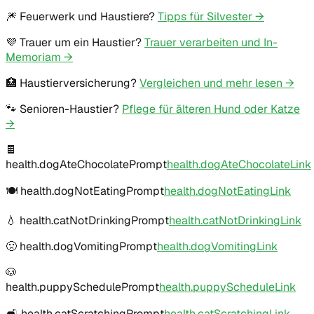
🎆
Feuerwerk und Haustiere?
Tipps für Silvester →
💜
Trauer um ein Haustier?
Trauer verarbeiten und In-
Memoriam →
🏥
Haustierversicherung?
Vergleichen und mehr lesen →
🐾
Senioren-Haustier?
Pflege für älteren Hund oder Katze
→
🍫
health.dogAteChocolatePrompt
health.dogAteChocolateLink
🍽️
health.dogNotEatingPrompt
health.dogNotEatingLink
💧
health.catNotDrinkingPrompt
health.catNotDrinkingLink
🤢
health.dogVomitingPrompt
health.dogVomitingLink
🐶
health.puppySchedulePrompt
health.puppyScheduleLink
🛋️
health.catScratchingPrompt
health.catScratchingLink