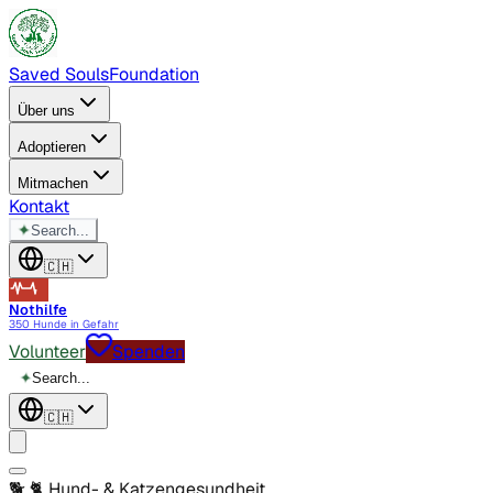
Saved Souls
Foundation
Über uns
Adoptieren
Mitmachen
Kontakt
✦
Search...
🇨🇭
Nothilfe
350 Hunde in Gefahr
Volunteer
Spenden
✦
Search...
🇨🇭
🐕 🐈
Hund- & Katzengesundheit