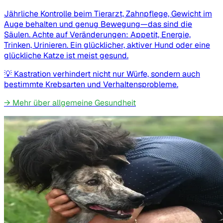
Jährliche Kontrolle beim Tierarzt, Zahnpflege, Gewicht im
Auge behalten und genug Bewegung—das sind die
Säulen. Achte auf Veränderungen: Appetit, Energie,
Trinken, Urinieren. Ein glücklicher, aktiver Hund oder eine
glückliche Katze ist meist gesund.
💡
Kastration verhindert nicht nur Würfe, sondern auch
bestimmte Krebsarten und Verhaltensprobleme.
→
Mehr über allgemeine Gesundheit