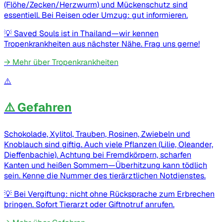
(Flöhe/Zecken/Herzwurm) und Mückenschutz sind
essentiell. Bei Reisen oder Umzug: gut informieren.
💡
Saved Souls ist in Thailand—wir kennen
Tropenkrankheiten aus nächster Nähe. Frag uns gerne!
→
Mehr über Tropenkrankheiten
⚠️
⚠️ Gefahren
Schokolade, Xylitol, Trauben, Rosinen, Zwiebeln und
Knoblauch sind giftig. Auch viele Pflanzen (Lilie, Oleander,
Dieffenbachie). Achtung bei Fremdkörpern, scharfen
Kanten und heißen Sommern—Überhitzung kann tödlich
sein. Kenne die Nummer des tierärztlichen Notdienstes.
💡
Bei Vergiftung: nicht ohne Rücksprache zum Erbrechen
bringen. Sofort Tierarzt oder Giftnotruf anrufen.