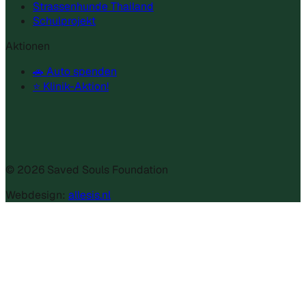
Strassenhunde Thailand
Schulprojekt
Aktionen
🚗 Auto spenden
⭐ Klinik-Aktion!
©
2026
Saved Souls Foundation
Webdesign:
allesis.nl