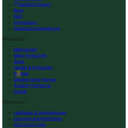
Verified impact
Blog
FAQ
Impressum
Datenschutzerklärung
Mitmachen
Mitmachen
Mein Fortschritt
Shop
Helfen & Einkaufen
Partner
Dierenvriend Partner
Andere Tierheime
Danke
Information
Leitfäden & Informationen
common.dogNotEating
Nützliche Links