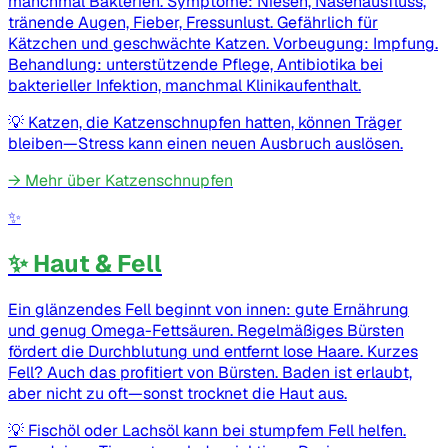
manchmal Bakterien. Symptome: Niesen, Nasenausfluss,
tränende Augen, Fieber, Fressunlust. Gefährlich für
Kätzchen und geschwächte Katzen. Vorbeugung: Impfung.
Behandlung: unterstützende Pflege, Antibiotika bei
bakterieller Infektion, manchmal Klinikaufenthalt.
💡
Katzen, die Katzenschnupfen hatten, können Träger
bleiben—Stress kann einen neuen Ausbruch auslösen.
→
Mehr über Katzenschnupfen
✨
✨ Haut & Fell
Ein glänzendes Fell beginnt von innen: gute Ernährung
und genug Omega-Fettsäuren. Regelmäßiges Bürsten
fördert die Durchblutung und entfernt lose Haare. Kurzes
Fell? Auch das profitiert von Bürsten. Baden ist erlaubt,
aber nicht zu oft—sonst trocknet die Haut aus.
💡
Fischöl oder Lachsöl kann bei stumpfem Fell helfen.