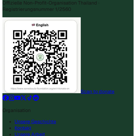
Offizielle Non-Profit-Organisation Thailand ·
Registrierungsnummer 1/2560
Scan to donate
Organisation
Unsere Geschichte
Kontakt
Unsere Arbeit