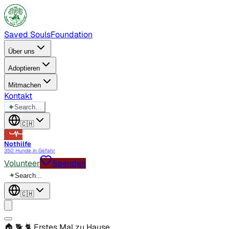
Saved Souls
Foundation
Über uns
Adoptieren
Mitmachen
Kontakt
✦
Search...
🇨🇭
Nothilfe
350 Hunde in Gefahr
Volunteer
Spenden
✦
Search...
🇨🇭
🏠 🐕 🐈
Erstes Mal zu Hause