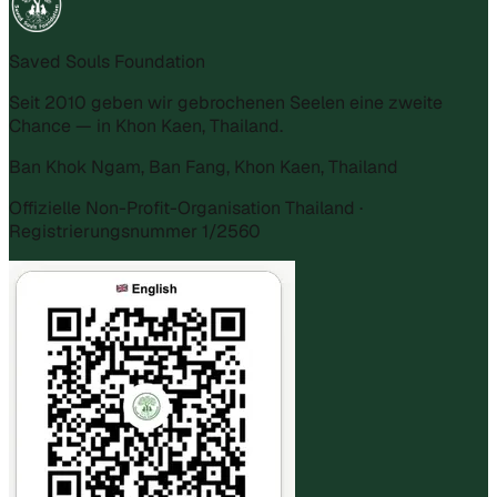
Saved Souls Foundation
Seit 2010 geben wir gebrochenen Seelen eine zweite
Chance — in Khon Kaen, Thailand.
Ban Khok Ngam, Ban Fang, Khon Kaen, Thailand
Offizielle Non-Profit-Organisation Thailand ·
Registrierungsnummer 1/2560