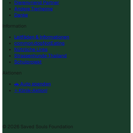
Dierenvriend Partner
Andere Tierheime
Danke
Information
Leitfäden & Informationen
common.dogNotEating
Nützliche Links
Strassenhunde Thailand
Schulprojekt
Aktionen
🚗 Auto spenden
⭐ Klinik-Aktion!
©
2026
Saved Souls Foundation