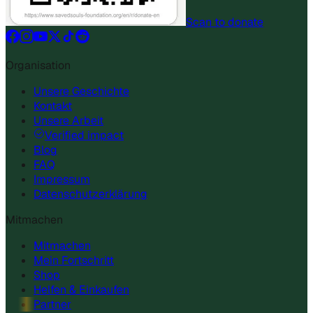
Scan to donate
Organisation
Unsere Geschichte
Kontakt
Unsere Arbeit
Verified impact
Blog
FAQ
Impressum
Datenschutzerklärung
Mitmachen
Mitmachen
Mein Fortschritt
Shop
Helfen & Einkaufen
Partner