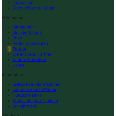
Impressum
Datenschutzerklärung
Mitmachen
Mitmachen
Mein Fortschritt
Shop
Helfen & Einkaufen
Partner
Dierenvriend Partner
Andere Tierheime
Danke
Information
Leitfäden & Informationen
common.dogNotEating
Nützliche Links
Strassenhunde Thailand
Schulprojekt
Aktionen