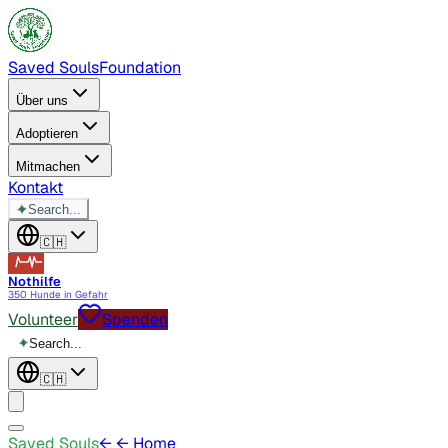
Saved Souls
Foundation
Über uns
Adoptieren
Mitmachen
Kontakt
✦
Search...
🇨🇭
Nothilfe
350 Hunde in Gefahr
Volunteer
Spenden
✦
Search...
🇨🇭
Saved Souls
←
← Home