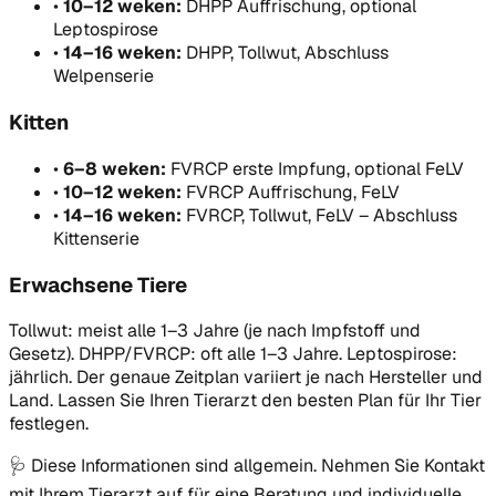
•
10–12 weken:
DHPP Auffrischung, optional
Leptospirose
•
14–16 weken:
DHPP, Tollwut, Abschluss
Welpenserie
Kitten
•
6–8 weken:
FVRCP erste Impfung, optional FeLV
•
10–12 weken:
FVRCP Auffrischung, FeLV
•
14–16 weken:
FVRCP, Tollwut, FeLV – Abschluss
Kittenserie
Erwachsene Tiere
Tollwut: meist alle 1–3 Jahre (je nach Impfstoff und
Gesetz). DHPP/FVRCP: oft alle 1–3 Jahre. Leptospirose:
jährlich. Der genaue Zeitplan variiert je nach Hersteller und
Land. Lassen Sie Ihren Tierarzt den besten Plan für Ihr Tier
festlegen.
🩺
Diese Informationen sind allgemein. Nehmen Sie Kontakt
mit Ihrem Tierarzt auf für eine Beratung und individuelle