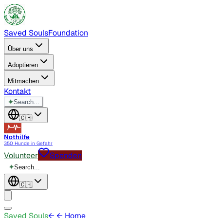
Saved Souls
Foundation
Über uns
Adoptieren
Mitmachen
Kontakt
✦
Search...
🇨🇭
Nothilfe
350 Hunde in Gefahr
Volunteer
Spenden
✦
Search...
🇨🇭
Saved Souls
←
← Home