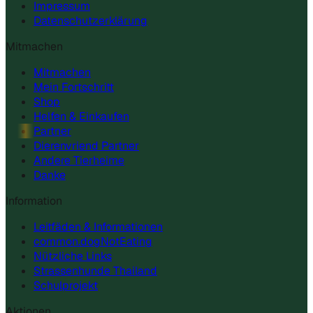
Impressum
Datenschutzerklärung
Mitmachen
Mitmachen
Mein Fortschritt
Shop
Helfen & Einkaufen
Partner
Dierenvriend Partner
Andere Tierheime
Danke
Information
Leitfäden & Informationen
common.dogNotEating
Nützliche Links
Strassenhunde Thailand
Schulprojekt
Aktionen