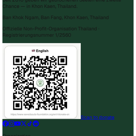
Chance — in Khon Kaen, Thailand.
Ban Khok Ngam, Ban Fang, Khon Kaen, Thailand
Offizielle Non-Profit-Organisation Thailand ·
Registrierungsnummer 1/2560
Scan to donate