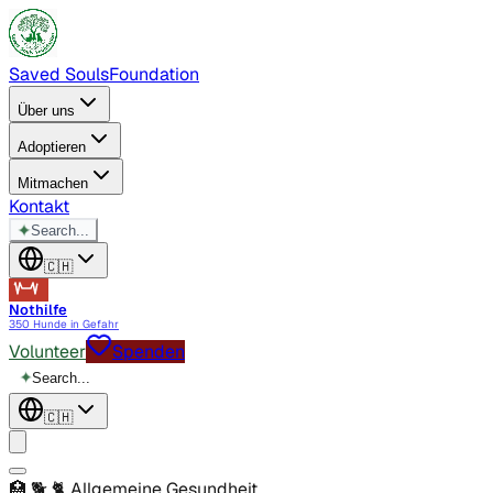
Saved Souls
Foundation
Über uns
Adoptieren
Mitmachen
Kontakt
✦
Search...
🇨🇭
Nothilfe
350 Hunde in Gefahr
Volunteer
Spenden
✦
Search...
🇨🇭
🏥 🐕 🐈
Allgemeine Gesundheit