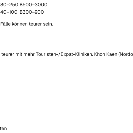
80–250
฿500–3000
40–100
฿300–900
Fälle können teurer sein.
teurer mit mehr Touristen-/Expat-Kliniken. Khon Kaen (Nordost
zten