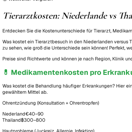
Tierarztkosten: Niederlande vs Tha
Entdecken Sie die Kostenunterschiede für Tierarzt, Medik
Was kostet ein Tierarztbesuch in den Niederlanden versus T
zu sehen, wie groß die Unterschiede sein können! Perfekt, w
Preise sind Richtwerte und können je nach Region, Klinik und T
💊
Medikamentenkosten pro Erkrank
Was kostet die Behandlung häufiger Erkrankungen? Hier ei
gewähltem Mittel ab.
Ohrentzündung (Konsultation + Ohrentropfen)
Nederland
€40–90
Thailand
฿300–800
Hautprobleme (Juckreiz, Allergie, Infektion)