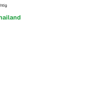
htig
hailand