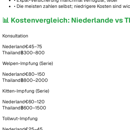
•
Expat-Versicherung manchmal verfügbar, teuer
•
Die meisten zahlen selbst; niedrigere Kosten sind wic
📊
Kostenvergleich: Niederlande vs T
Konsultation
Nederland
€45–75
Thailand
฿300–800
Welpen-Impfung (Serie)
Nederland
€80–150
Thailand
฿800–2000
Kitten-Impfung (Serie)
Nederland
€60–120
Thailand
฿600–1500
Tollwut-Impfung
Nederland
€25–45