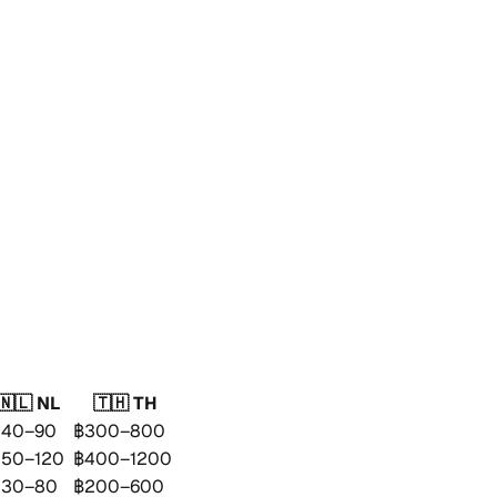
🇳🇱 NL
🇹🇭 TH
40–90
฿300–800
50–120
฿400–1200
30–80
฿200–600