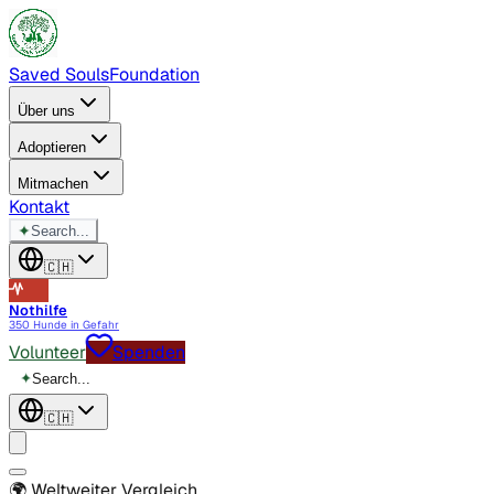
Saved Souls
Foundation
Über uns
Adoptieren
Mitmachen
Kontakt
✦
Search...
🇨🇭
Nothilfe
350 Hunde in Gefahr
Volunteer
Spenden
✦
Search...
🇨🇭
🌍
Weltweiter Vergleich