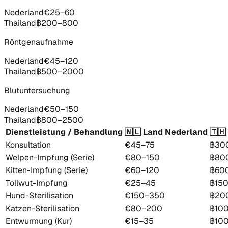
Nederland
€25–60
Thailand
฿200–800
Röntgenaufnahme
Nederland
€45–120
Thailand
฿500–2000
Blutuntersuchung
Nederland
€50–150
Thailand
฿800–2500
Dienstleistung / Behandlung
🇳🇱
Land
Nederland
🇹🇭
Konsultation
€45–75
฿30
Welpen-Impfung (Serie)
€80–150
฿80
Kitten-Impfung (Serie)
€60–120
฿60
Tollwut-Impfung
€25–45
฿15
Hund-Sterilisation
€150–350
฿20
Katzen-Sterilisation
€80–200
฿10
Entwurmung (Kur)
€15–35
฿10