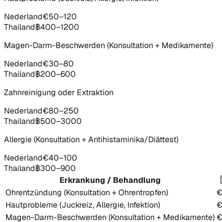
Nederland
€50–120
Thailand
฿400–1200
Magen-Darm-Beschwerden (Konsultation + Medikamente)
Nederland
€30–80
Thailand
฿200–600
Zahnreinigung oder Extraktion
Nederland
€80–250
Thailand
฿500–3000
Allergie (Konsultation + Antihistaminika/Diättest)
Nederland
€40–100
Thailand
฿300–900
Erkrankung / Behandlung
Ohrentzündung (Konsultation + Ohrentropfen)
€
Hautprobleme (Juckreiz, Allergie, Infektion)
€
Magen-Darm-Beschwerden (Konsultation + Medikamente)
€