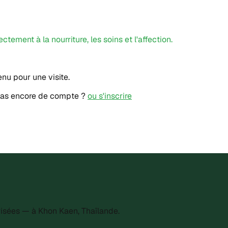
ement à la nourriture, les soins et l'affection.
nu pour une visite.
 Pas encore de compte ?
ou s'inscrire
isées — à Khon Kaen, Thaïlande.