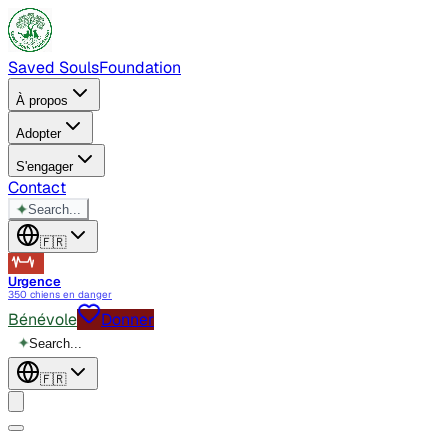
Saved Souls
Foundation
À propos
Adopter
S'engager
Contact
✦
Search...
🇫🇷
Urgence
350 chiens en danger
Bénévole
Donner
✦
Search...
🇫🇷