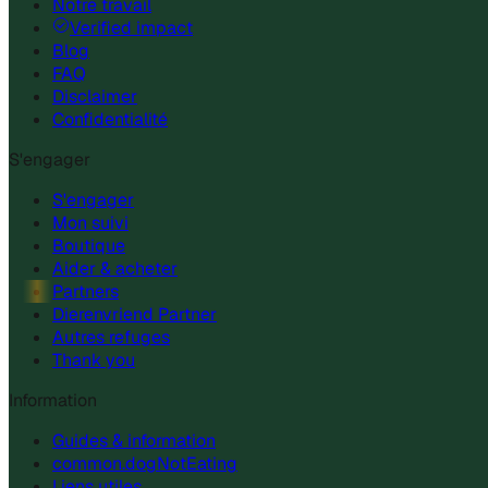
Notre travail
Verified impact
Blog
FAQ
Disclaimer
Confidentialité
S'engager
S'engager
Mon suivi
Boutique
Aider & acheter
Partners
Dierenvriend Partner
Autres refuges
Thank you
Information
Guides & information
common.dogNotEating
Liens utiles