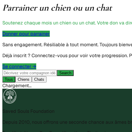
Parrainer un chien ou un chat
Soutenez chaque mois un chien ou un chat. Votre don va direct
Donner pour parrainer
Sans engagement. Résiliable à tout moment. Toujours bienve
Déjà inscrit ? Connectez-vous pour voir votre progression.
Se connecter
→
Search
Tous
Chiens
Chats
Chargement…
Saved Souls Foundation
Depuis 2010, nous offrons une seconde chance aux âmes br