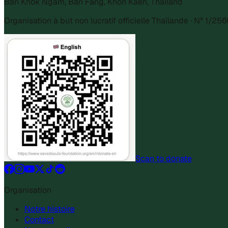
Ban Khok Ngam, Ban Fang, Khon Kaen, Thailand
Organisation à but non lucratif officielle Thaïlande · N° 1/25
Scan to donate
Organisation
Notre histoire
Contact