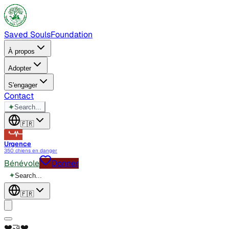
Saved Souls
Foundation
À propos
Adopter
S'engager
Contact
✦
Search...
🇫🇷
Urgence
350 chiens en danger
Bénévole
Donner
✦
Search...
🇫🇷
❤️
🤝
❤️