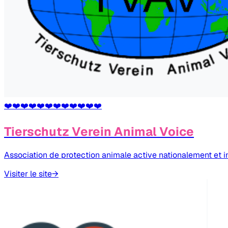
❤️
❤️
❤️
❤️
❤️
❤️
❤️
❤️
❤️
❤️
❤️
❤️
Tierschutz Verein Animal Voice
Association de protection animale active nationalement et i
Visiter le site
→