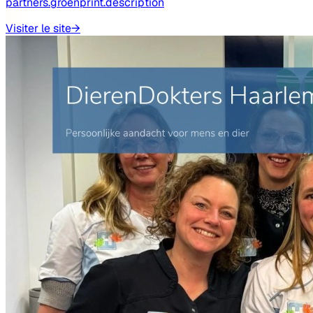
partners.groenprint.description
Visiter le site
→