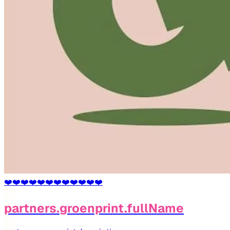
❤️
❤️
❤️
❤️
❤️
❤️
❤️
❤️
❤️
❤️
❤️
❤️
partners.groenprint.fullName