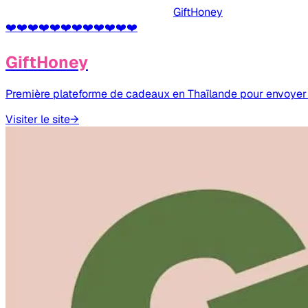
GiftHoney
❤️
❤️
❤️
❤️
❤️
❤️
❤️
❤️
❤️
❤️
❤️
❤️
GiftHoney
Première plateforme de cadeaux en Thaïlande pour envoyer 
Visiter le site
→