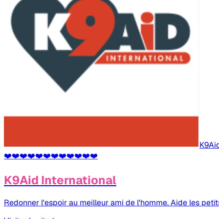
K9Ai
❤️
❤️
❤️
❤️
❤️
❤️
❤️
❤️
❤️
❤️
❤️
❤️
K9Aid International
Redonner l'espoir au meilleur ami de l'homme. Aide les peti