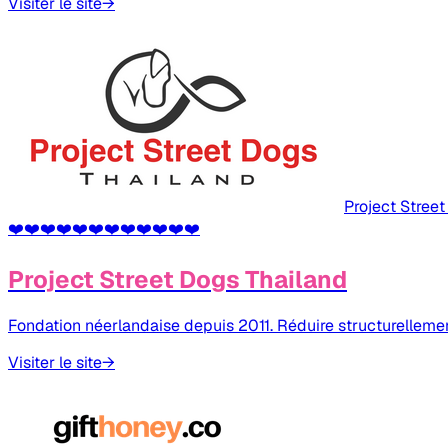
Visiter le site
→
Project Stree
❤️
❤️
❤️
❤️
❤️
❤️
❤️
❤️
❤️
❤️
❤️
❤️
Project Street Dogs Thailand
Fondation néerlandaise depuis 2011. Réduire structurellement
Visiter le site
→