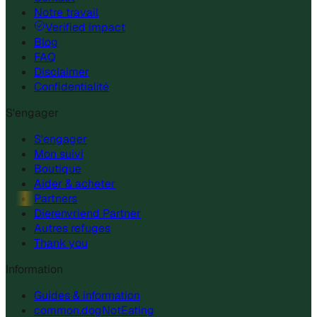
Notre travail
Verified impact
Blog
FAQ
Disclaimer
Confidentialité
S'engager
S'engager
Mon suivi
Boutique
Aider & acheter
Partners
Dierenvriend Partner
Autres refuges
Thank you
Information
Guides & information
common.dogNotEating