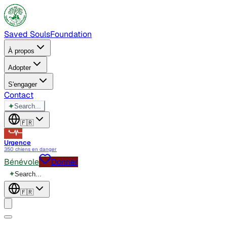
Saved Souls
Foundation
À propos
Adopter
S'engager
Contact
✦
Search...
🇫🇷
Urgence
350 chiens en danger
Bénévole
Donner
✦
Search...
🇫🇷