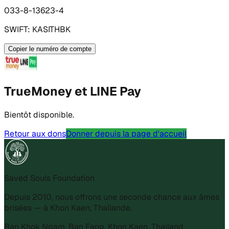
033-8-13623-4
SWIFT:
KASITHBK
Copier le numéro de compte
TrueMoney et LINE Pay
Bientôt disponible.
Retour aux dons
Donner depuis la page d'accueil
Saved Souls Foundation
Depuis 2010, nous offrons une seconde chance aux âmes
brisées — à Khon Kaen, Thaïlande.
Ban Khok Ngam, Ban Fang, Khon Kaen, Thailand