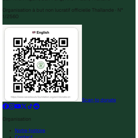
Organisation à but non lucratif officielle Thaïlande · N°
1/2560
Scan to donate
Organisation
Notre histoire
Contact