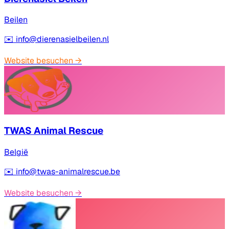
Beilen
✉️
info@dierenasielbeilen.nl
Website besuchen
→
TWAS Animal Rescue
België
✉️
info@twas-animalrescue.be
Website besuchen
→