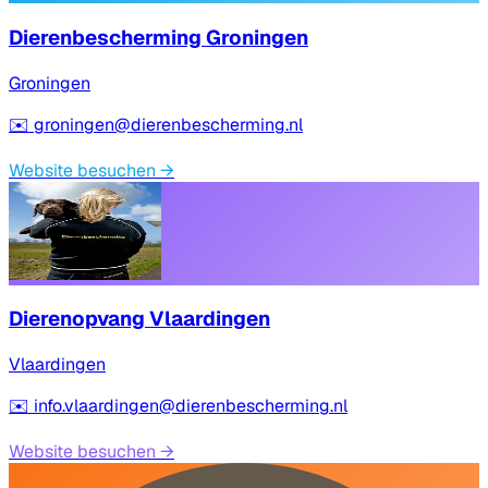
Dierenbescherming Groningen
Groningen
✉️
groningen@dierenbescherming.nl
Website besuchen
→
Dierenopvang Vlaardingen
Vlaardingen
✉️
info.vlaardingen@dierenbescherming.nl
Website besuchen
→