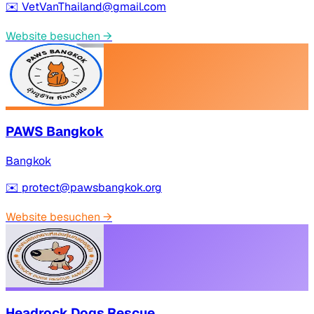
✉️
VetVanThailand@gmail.com
Website besuchen
→
PAWS Bangkok
Bangkok
✉️
protect@pawsbangkok.org
Website besuchen
→
Headrock Dogs Rescue