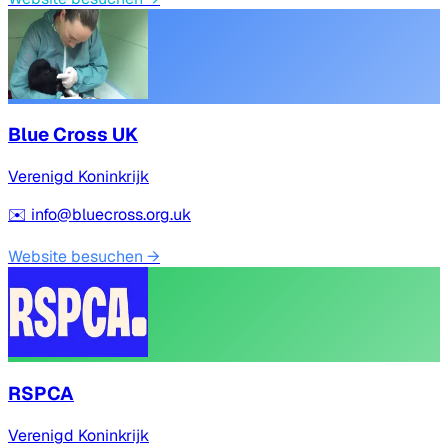
Blue Cross UK
Verenigd Koninkrijk
✉️
info@bluecross.org.uk
Website besuchen
→
RSPCA
Verenigd Koninkrijk