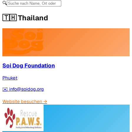
🔍
🇹🇭
Thailand
Soi Dog Foundation
Phuket
✉️
info@soidog.org
Website besuchen
→