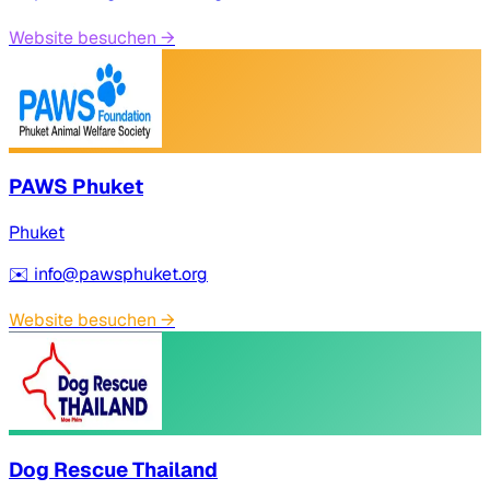
Website besuchen
→
PAWS Phuket
Phuket
✉️
info@pawsphuket.org
Website besuchen
→
Dog Rescue Thailand