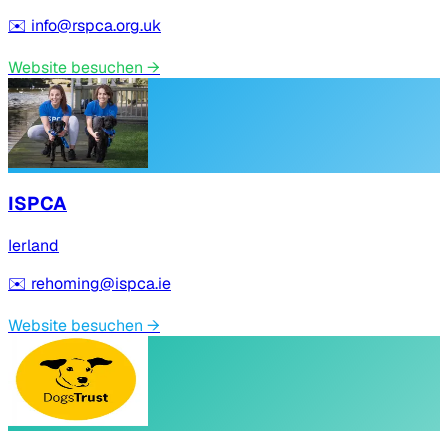
✉️
info@rspca.org.uk
Website besuchen
→
ISPCA
Ierland
✉️
rehoming@ispca.ie
Website besuchen
→