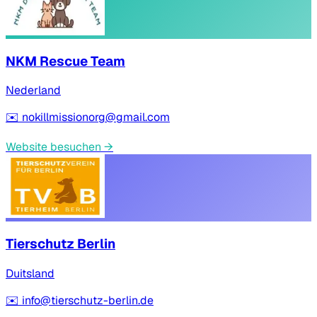
NKM Rescue Team
Nederland
✉️
nokillmissionorg@gmail.com
Website besuchen
→
Tierschutz Berlin
Duitsland
✉️
info@tierschutz-berlin.de