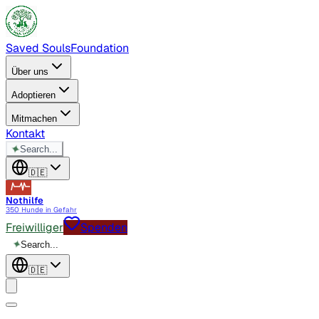
Saved Souls
Foundation
Über uns
Adoptieren
Mitmachen
Kontakt
✦
Search...
🇩🇪
Nothilfe
350 Hunde in Gefahr
Freiwilliger
Spenden
✦
Search...
🇩🇪