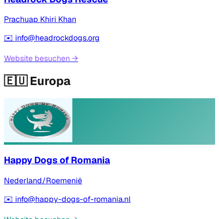
Prachuap Khiri Khan
✉️
info@headrockdogs.org
Website besuchen
→
🇪🇺
Europa
Happy Dogs of Romania
Nederland/Roemenië
✉️
info@happy-dogs-of-romania.nl