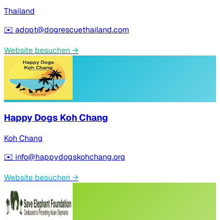
Thailand
✉️
adopt@dogrescuethailand.com
Website besuchen
→
Happy Dogs Koh Chang
Koh Chang
✉️
info@happydogskohchang.org
Website besuchen
→