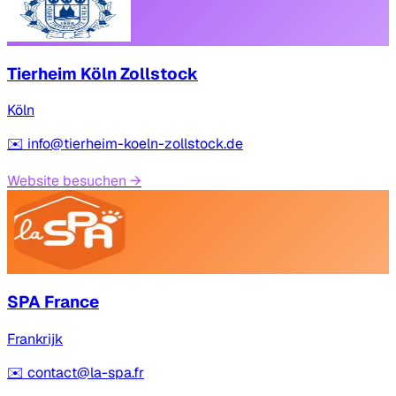
Tierheim Köln Zollstock
Köln
✉️
info@tierheim-koeln-zollstock.de
Website besuchen
→
SPA France
Frankrijk
✉️
contact@la-spa.fr