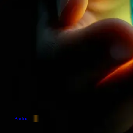
Organisation
Unsere Geschichte
Kontakt
Unsere Arbeit
Verifizierte Fakten
Blog
FAQ
Impressum
Datenschutzerklärung
Mitmachen
Mitmachen
Mein Fortschritt
Shop
Helfen & Einkaufen
Partner
Dierenvriend Partner
Andere Tierheime