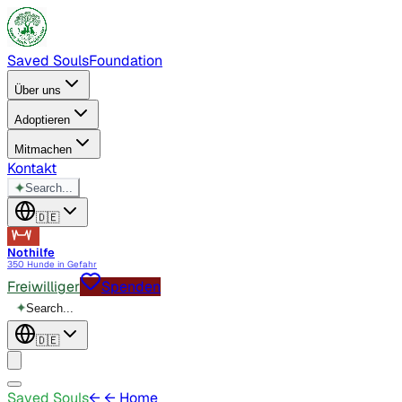
Saved Souls
Foundation
Über uns
Adoptieren
Mitmachen
Kontakt
✦
Search...
🇩🇪
Nothilfe
350 Hunde in Gefahr
Freiwilliger
Spenden
✦
Search...
🇩🇪
Saved Souls
←
← Home