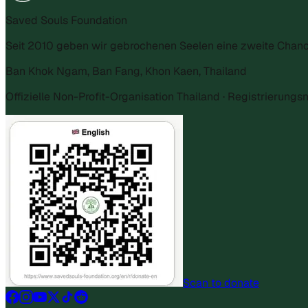
Saved Souls Foundation
Seit 2010 geben wir gebrochenen Seelen eine zweite Chanc
Ban Khok Ngam, Ban Fang, Khon Kaen, Thailand
Offizielle Non-Profit-Organisation Thailand · Registrierun
Scan to donate