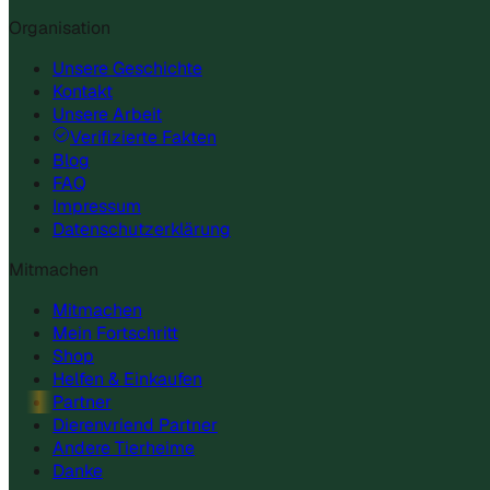
Organisation
Unsere Geschichte
Kontakt
Unsere Arbeit
Verifizierte Fakten
Blog
FAQ
Impressum
Datenschutzerklärung
Mitmachen
Mitmachen
Mein Fortschritt
Shop
Helfen & Einkaufen
Partner
Dierenvriend Partner
Andere Tierheime
Danke