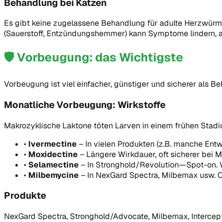
Behandlung bei Katzen
Es gibt keine zugelassene Behandlung für adulte Herzwürme
(Sauerstoff, Entzündungshemmer) kann Symptome lindern, a
🛡️
Vorbeugung: das Wichtigste
Vorbeugung ist viel einfacher, günstiger und sicherer als Be
Monatliche Vorbeugung: Wirkstoffe
Makrozyklische Laktone töten Larven in einem frühen Stad
•
Ivermectine
–
In vielen Produkten (z.B. manche Ent
•
Moxidectine
–
Längere Wirkdauer, oft sicherer bei 
•
Selamectine
–
In Stronghold/Revolution—Spot-on. 
•
Milbemycine
–
In NexGard Spectra, Milbemax usw. O
Produkte
NexGard Spectra, Stronghold/Advocate, Milbemax, Intercep