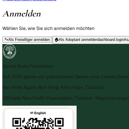
Anmelden
Wählen Sie, wie Sie sich anmelden möchten
🐾
Als Freiwilliger anmelden
🏠
Als Adoptant anmelden
dashboard.loginAs
Saved Souls Foundation
Seit 2010 geben wir gebrochenen Seelen eine zweite Chanc
Ban Khok Ngam, Ban Fang, Khon Kaen, Thailand
Offizielle Non-Profit-Organisation Thailand · Registrierun