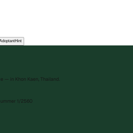
AdoptantHint
e — in Khon Kaen, Thailand.
gsnummer 1/2560