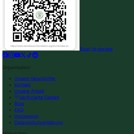
Scan to donate
Organisation
Unsere Geschichte
Kontakt
Unsere Arbeit
Verifizierte Fakten
Blog
FAQ
Impressum
Datenschutzerklärung
Mitmachen