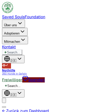
Saved Souls
Foundation
Über uns
Adoptieren
Mitmachen
Kontakt
✦
Search...
🇩🇪
Nothilfe
350 Hunde in Gefahr
Freiwilliger
Spenden
✦
Search...
🇩🇪
← Zurück zum Dashboard