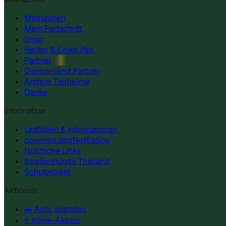
Mitmachen
Mein Fortschritt
Shop
Helfen & Einkaufen
Partner
Dierenvriend Partner
Andere Tierheime
Danke
Information
Leitfäden & Informationen
common.dogNotEating
Nützliche Links
Straßenhunde Thailand
Schulprojekt
Aktionen
🚗 Auto spenden
⭐ Klinik-Aktion!