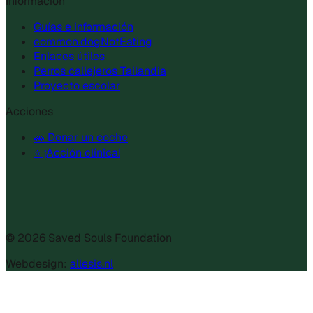
Información
Guías e información
common.dogNotEating
Enlaces útiles
Perros callejeros Tailandia
Proyecto escolar
Acciones
🚗 Donar un coche
⭐ ¡Acción clínica!
©
2026
Saved Souls Foundation
Webdesign:
allesis.nl