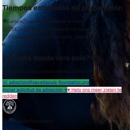
Tiempos estimados de preparación
🌍
Europa
⏱️
aproximadamente 4 meses
🇺🇸
EE.UU.
⏱️
aproximadamente 1,5 meses
🇨🇦
Canadá
⏱️
aproximadamente 1 mes
🌐
¿Adopta desde otro país?
Para adopciones a otros países, contáctenos en:
✉️ adoption@savedsouls-foundation.org
Iniciar solicitud de adopción →
♥ Help ons meer zielen te
redden
Saved Souls Foundation