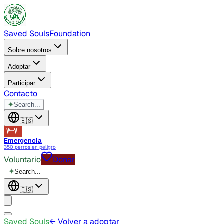
Saved Souls
Foundation
Sobre nosotros
Adoptar
Participar
Contacto
✦
Search...
🇪🇸
Emergencia
350 perros en peligro
Voluntario
Donar
✦
Search...
🇪🇸
Saved Souls
← Volver a adoptar