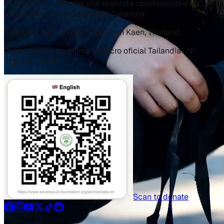
Desde 2010 le damos una segunda oportunidad a las
almas rotas — en Khon Kaen, Tailandia.
Ban Khok Ngam, Ban Fang, Khon Kaen, Thailand
Organización sin ánimo de lucro oficial Tailandia · Nº
registro 1/2560
Scan to donate