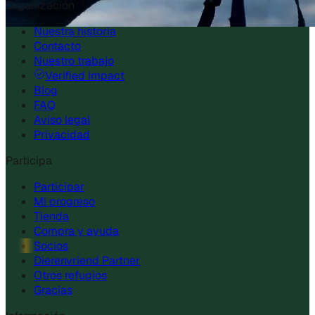
Organización
Nuestra historia
Contacto
Nuestro trabajo
Verified impact
Blog
FAQ
Aviso legal
Privacidad
Participa
Participar
Mi progreso
Tienda
Compra y ayuda
Socios
Dierenvriend Partner
Otros refugios
Gracias