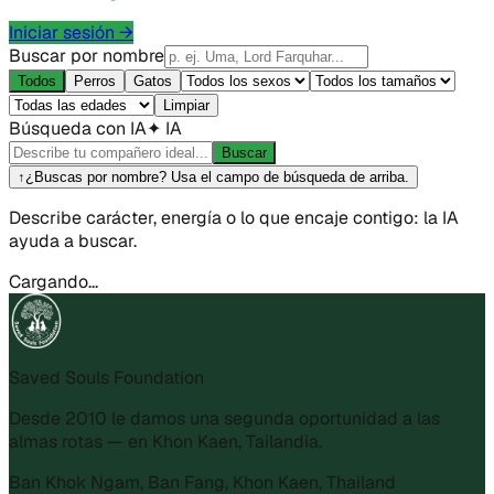
Iniciar sesión
→
Buscar por nombre
Todos
Perros
Gatos
Limpiar
Búsqueda con IA
✦
IA
Buscar
↑
¿Buscas por nombre? Usa el campo de búsqueda de arriba.
Describe carácter, energía o lo que encaje contigo: la IA
ayuda a buscar.
Cargando...
Saved Souls Foundation
Desde 2010 le damos una segunda oportunidad a las
almas rotas — en Khon Kaen, Tailandia.
Ban Khok Ngam, Ban Fang, Khon Kaen, Thailand