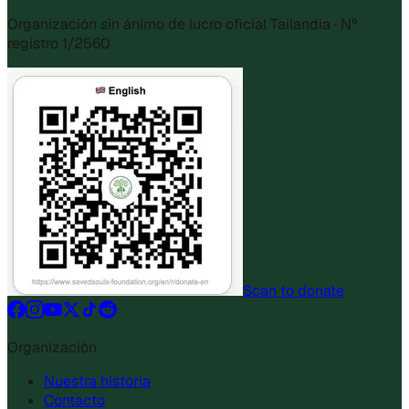
Organización sin ánimo de lucro oficial Tailandia · Nº
registro 1/2560
Scan to donate
Organización
Nuestra historia
Contacto