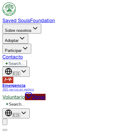
Saved Souls
Foundation
Sobre nosotros
Adoptar
Participar
Contacto
✦
Search...
🇪🇸
Emergencia
350 perros en peligro
Voluntario
Donar
✦
Search...
🇪🇸