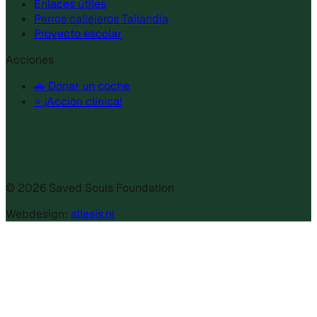
Enlaces útiles
Perros callejeros Tailandia
Proyecto escolar
Acciones
🚗 Donar un coche
⭐ ¡Acción clínica!
©
2026
Saved Souls Foundation
Webdesign:
allesis.nl