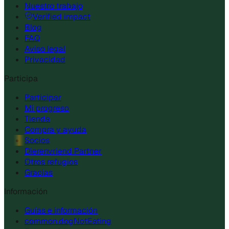
Nuestro trabajo
Verified impact
Blog
FAQ
Aviso legal
Privacidad
Participa
Participar
Mi progreso
Tienda
Compra y ayuda
Socios
Dierenvriend Partner
Otros refugios
Gracias
Información
Guías e información
common.dogNotEating