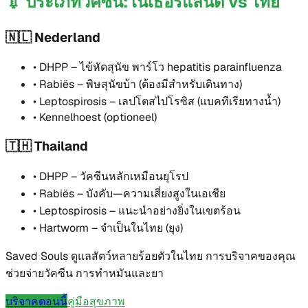
💉
ประเภทวัคซีน: เนเธอร์แลนด์ vs ไทย
🇳🇱 Nederland
• DHPP –
ไข้หัดสุนัข พาร์โว hepatitis parainfluenza
• Rabiës –
พิษสุนัขบ้า (ต้องมีสำหรับเดินทาง)
• Leptospirosis –
เลปโตสไปโรซิส (แบคทีเรียทางน้ำ)
• Kennelhoest (optioneel)
🇹🇭 Thailand
• DHPP –
วัคซีนหลักเหมือนยุโรป
• Rabiës –
บังคับ—ความเสี่ยงสูงในเอเชีย
• Leptospirosis –
แนะนำอย่างยิ่งในเขตร้อน
• Hartworm –
จำเป็นในไทย (ยุง)
Saved Souls ดูแลสัตว์หลายร้อยตัวในไทย การบริจาคของคุณ
ช่วยจ่ายวัคซีน การทำหมันและยา
บริจาคตอนนี้
คู่มือสุขภาพ