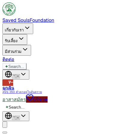
Saved Souls
Foundation
เกี่ยวกับเรา
รับเลี้ยง
มีส่วนร่วม
ติดต่อ
✦
Search...
🇹🇭
ฉุกเฉิน
สุนัข 350 ตัวตกอยู่ในอันตราย
อาสาสมัคร
บริจาค
✦
Search...
🇹🇭