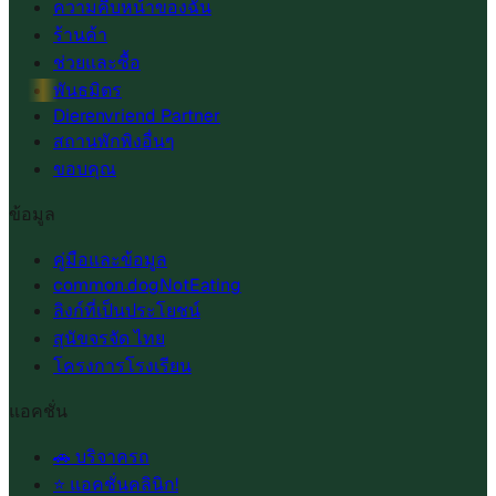
ความคืบหน้าของฉัน
ร้านค้า
ช่วยและซื้อ
พันธมิตร
Dierenvriend Partner
สถานพักพิงอื่นๆ
ขอบคุณ
ข้อมูล
คู่มือและข้อมูล
common.dogNotEating
ลิงก์ที่เป็นประโยชน์
สุนัขจรจัด ไทย
โครงการโรงเรียน
แอคชั่น
🚗 บริจาครถ
⭐ แอคชั่นคลินิก!