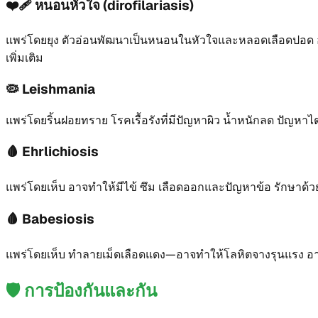
❤️‍🩹
หนอนหัวใจ (dirofilariasis)
แพร่โดยยุง ตัวอ่อนพัฒนาเป็นหนอนในหัวใจและหลอดเลือดปอด อาจ
เพิ่มเติม
🦠
Leishmania
แพร่โดยริ้นฝอยทราย โรคเรื้อรังที่มีปัญหาผิว น้ำหนักลด ปัญหา
🩸
Ehrlichiosis
แพร่โดยเห็บ อาจทำให้มีไข้ ซึม เลือดออกและปัญหาข้อ รักษาด้ว
🩸
Babesiosis
แพร่โดยเห็บ ทำลายเม็ดเลือดแดง—อาจทำให้โลหิตจางรุนแรง อาการ
🛡️
การป้องกันและกัน