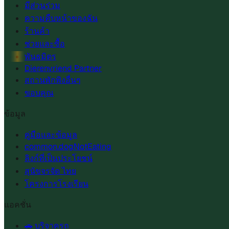
มีส่วนร่วม
ความคืบหน้าของฉัน
ร้านค้า
ช่วยและซื้อ
พันธมิตร
Dierenvriend Partner
สถานพักพิงอื่นๆ
ขอบคุณ
ข้อมูล
คู่มือและข้อมูล
common.dogNotEating
ลิงก์ที่เป็นประโยชน์
สุนัขจรจัด ไทย
โครงการโรงเรียน
แอคชั่น
🚗 บริจาครถ