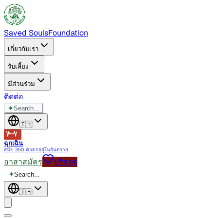
Saved Souls
Foundation
เกี่ยวกับเรา
รับเลี้ยง
มีส่วนร่วม
ติดต่อ
✦
Search...
🇹🇭
ฉุกเฉิน
สุนัข 350 ตัวตกอยู่ในอันตราย
อาสาสมัคร
บริจาค
✦
Search...
🇹🇭