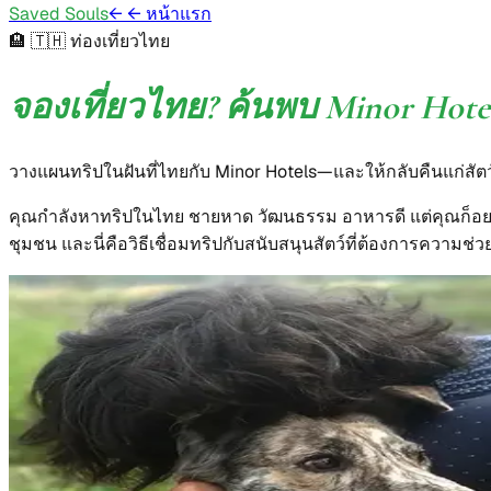
Saved Souls
←
← หน้าแรก
🏨 🇹🇭
ท่องเที่ยวไทย
จองเที่ยวไทย? ค้นพบ Minor Hote
วางแผนทริปในฝันที่ไทยกับ Minor Hotels—และให้กลับคืนแก่สัตว์
คุณกำลังหาทริปในไทย ชายหาด วัฒนธรรม อาหารดี แต่คุณก็อยากใ
ชุมชน และนี่คือวิธีเชื่อมทริปกับสนับสนุนสัตว์ที่ต้องการความช่ว