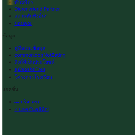
พันธมิตร
Dierenvriend Partner
สถานพักพิงอื่นๆ
ขอบคุณ
ข้อมูล
คู่มือและข้อมูล
common.dogNotEating
ลิงก์ที่เป็นประโยชน์
สุนัขจรจัด ไทย
โครงการโรงเรียน
แอคชั่น
🚗 บริจาครถ
⭐ แอคชั่นคลินิก!