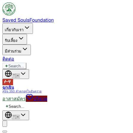
Saved Souls
Foundation
เกี่ยวกับเรา
รับเลี้ยง
มีส่วนร่วม
ติดต่อ
✦
Search...
🇹🇭
ฉุกเฉิน
สุนัข 350 ตัวตกอยู่ในอันตราย
อาสาสมัคร
บริจาค
✦
Search...
🇹🇭