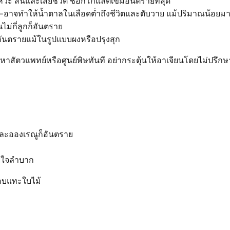
วะ สั่นและเสียชีวิต ช็อกโกแลตเข้มอันตรายที่สุด
อาจทำให้น้ำตาลในเลือดต่ำถึงชีวิตและตับวาย แม้ปริมาณน้อยมา
ไม่กี่ลูกก็อันตราย
ันตรายแม้ในรูปแบบผงหรือปรุงสุก
าสัตวแพทย์หรือศูนย์พิษทันที อย่ากระตุ้นให้อาเจียนโดยไม่ปรึกษ
 ละอองเรณูก็อันตราย
ยใจลำบาก
อบแทะใบไม้