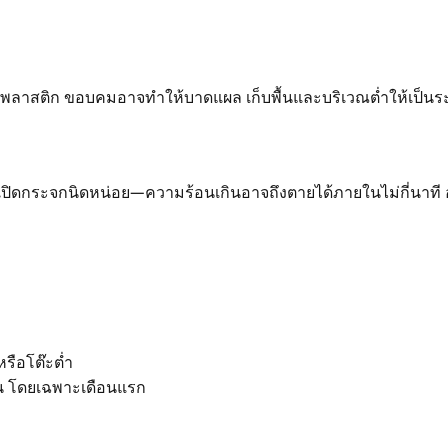
 ชิ้นพลาสติก ขอบคมอาจทำให้บาดแผล เก็บพื้นและบริเวณต่ำให้เป็
ระจกนิดหน่อย—ความร้อนเกินอาจถึงตายได้ภายในไม่กี่นาที อย่าทิ้
รือโต๊ะต่ำ
็น โดยเฉพาะเดือนแรก