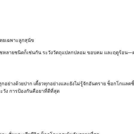
โดยเฉพาะลูกสุนัข
ืชหลายชนิดก็เช่นกัน ระวังวัตถุแปลกปลอม ขอบคม และฤดูร้อน—ควา
อย่างด้วยปาก เคี้ยวทุกอย่างและยังไม่รู้จักอันตราย ช็อกโกแลตชิ้น
วัง การป้องกันคือยาที่ดีที่สุด