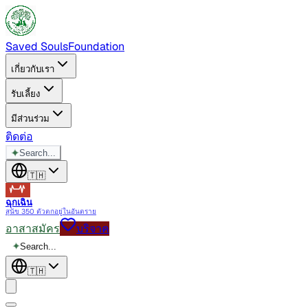
Saved Souls
Foundation
เกี่ยวกับเรา
รับเลี้ยง
มีส่วนร่วม
ติดต่อ
✦
Search...
🇹🇭
ฉุกเฉิน
สุนัข 350 ตัวตกอยู่ในอันตราย
อาสาสมัคร
บริจาค
✦
Search...
🇹🇭