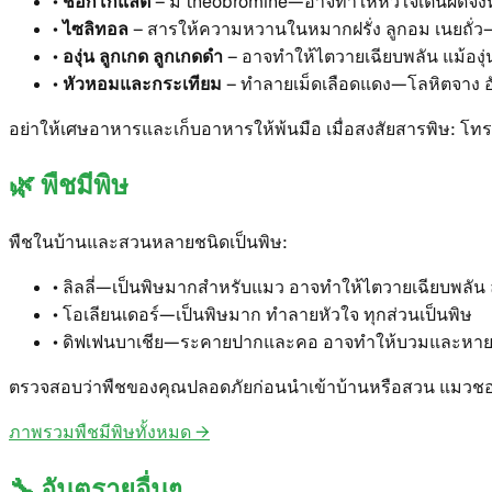
•
ช็อกโกแลต
–
มี theobromine—อาจทำให้หัวใจเต้นผิดจังห
•
ไซลิทอล
–
สารให้ความหวานในหมากฝรั่ง ลูกอม เนยถั่ว—
•
องุ่น ลูกเกด ลูกเกดดำ
–
อาจทำให้ไตวายเฉียบพลัน แม้องุ่น
•
หัวหอมและกระเทียม
–
ทำลายเม็ดเลือดแดง—โลหิตจาง อ
อย่าให้เศษอาหารและเก็บอาหารให้พ้นมือ เมื่อสงสัยสารพิษ: โทรห
🌿
พืชมีพิษ
พืชในบ้านและสวนหลายชนิดเป็นพิษ:
•
ลิลลี่—เป็นพิษมากสำหรับแมว อาจทำให้ไตวายเฉียบพลัน
•
โอเลียนเดอร์—เป็นพิษมาก ทำลายหัวใจ ทุกส่วนเป็นพิษ
•
ดิฟเฟนบาเชีย—ระคายปากและคอ อาจทำให้บวมและหา
ตรวจสอบว่าพืชของคุณปลอดภัยก่อนนำเข้าบ้านหรือสวน แมวช
ภาพรวมพืชมีพิษทั้งหมด
→
🔧
อันตรายอื่นๆ