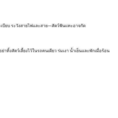
นระเบียบ ระวังสายไฟและสาย—สัตว์ฟันแทะอาจกัด
งสัตว์เลี้ยงไว้ในรถคนเดียว ร่มเงา น้ำเย็นและพักเมื่อร้อน