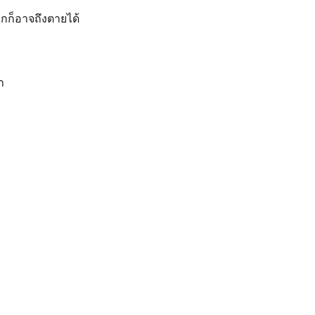
กก็อาจถึงตายได้
า