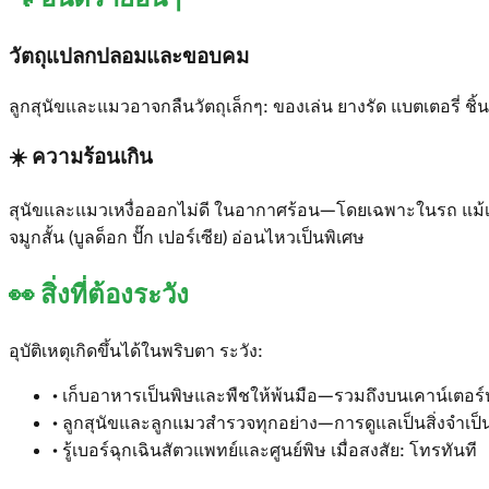
วัตถุแปลกปลอมและขอบคม
ลูกสุนัขและแมวอาจกลืนวัตถุเล็กๆ: ของเล่น ยางรัด แบตเตอรี่
☀️
ความร้อนเกิน
สุนัขและแมวเหงื่อออกไม่ดี ในอากาศร้อน—โดยเฉพาะในรถ แม้เปิดก
จมูกสั้น (บูลด็อก ปั๊ก เปอร์เซีย) อ่อนไหวเป็นพิเศษ
👀
สิ่งที่ต้องระวัง
อุบัติเหตุเกิดขึ้นได้ในพริบตา ระวัง:
•
เก็บอาหารเป็นพิษและพืชให้พ้นมือ—รวมถึงบนเคาน์เตอร์ห
•
ลูกสุนัขและลูกแมวสำรวจทุกอย่าง—การดูแลเป็นสิ่งจำเป
•
รู้เบอร์ฉุกเฉินสัตวแพทย์และศูนย์พิษ เมื่อสงสัย: โทรทันที