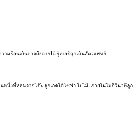
มร้อนเกินอาจถึงตายได้ รู้เบอร์ฉุกเฉินสัตวแพทย์
หนึ่งที่หล่นจากโต๊ะ ลูกเกดใต้โซฟา ใบไม้: ภายในไม่กี่วินาทีลูก