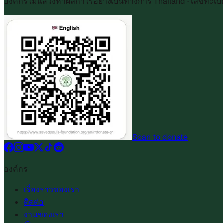
องค์กรไม่แสวงหาผลกำไรอย่างเป็นทางการ Thailand · เลขทะเบ
Scan to donate
องค์กร
เรื่องราวของเรา
ติดต่อ
งานของเรา