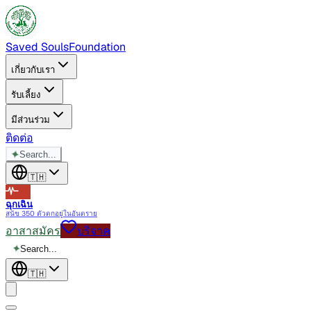
Saved Souls
Foundation
เกี่ยวกับเรา
รับเลี้ยง
มีส่วนร่วม
ติดต่อ
✦
Search...
🇹🇭
ฉุกเฉิน
สุนัข 350 ตัวตกอยู่ในอันตราย
อาสาสมัคร
บริจาค
✦
Search...
🇹🇭