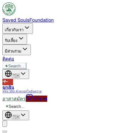
Saved Souls
Foundation
เกี่ยวกับเรา
รับเลี้ยง
มีส่วนร่วม
ติดต่อ
✦
Search...
🇹🇭
ฉุกเฉิน
สุนัข 350 ตัวตกอยู่ในอันตราย
อาสาสมัคร
บริจาค
✦
Search...
🇹🇭