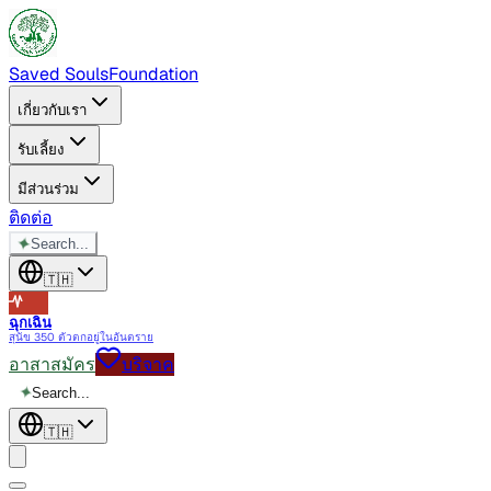
Saved Souls
Foundation
เกี่ยวกับเรา
รับเลี้ยง
มีส่วนร่วม
ติดต่อ
✦
Search...
🇹🇭
ฉุกเฉิน
สุนัข 350 ตัวตกอยู่ในอันตราย
อาสาสมัคร
บริจาค
✦
Search...
🇹🇭