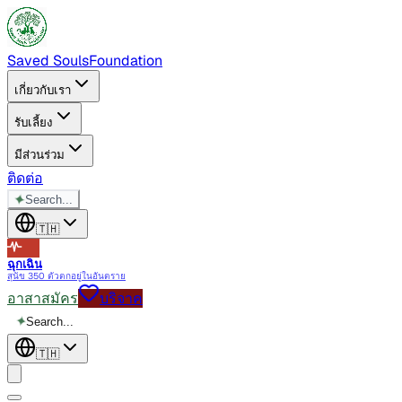
Saved Souls
Foundation
เกี่ยวกับเรา
รับเลี้ยง
มีส่วนร่วม
ติดต่อ
✦
Search...
🇹🇭
ฉุกเฉิน
สุนัข 350 ตัวตกอยู่ในอันตราย
อาสาสมัคร
บริจาค
✦
Search...
🇹🇭