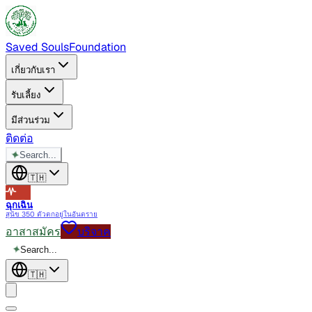
Saved Souls
Foundation
เกี่ยวกับเรา
รับเลี้ยง
มีส่วนร่วม
ติดต่อ
✦
Search...
🇹🇭
ฉุกเฉิน
สุนัข 350 ตัวตกอยู่ในอันตราย
อาสาสมัคร
บริจาค
✦
Search...
🇹🇭