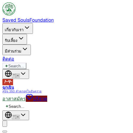
Saved Souls
Foundation
เกี่ยวกับเรา
รับเลี้ยง
มีส่วนร่วม
ติดต่อ
✦
Search...
🇹🇭
ฉุกเฉิน
สุนัข 350 ตัวตกอยู่ในอันตราย
อาสาสมัคร
บริจาค
✦
Search...
🇹🇭