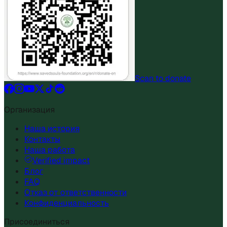
Scan to donate
Организация
Наша история
Контакты
Наша работа
Verified impact
Блог
FAQ
Отказ от ответственности
Конфиденциальность
Присоединиться