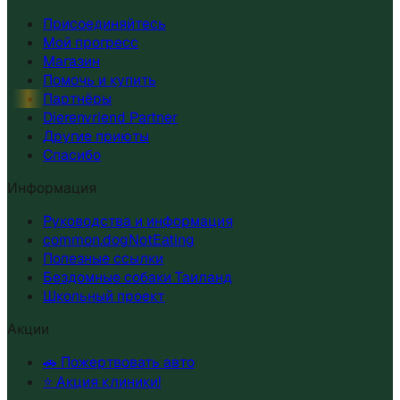
Присоединяйтесь
Мой прогресс
Магазин
Помочь и купить
Партнёры
Dierenvriend Partner
Другие приюты
Спасибо
Информация
Руководства и информация
common.dogNotEating
Полезные ссылки
Бездомные собаки Таиланд
Школьный проект
Акции
🚗 Пожертвовать авто
⭐ Акция клиники!