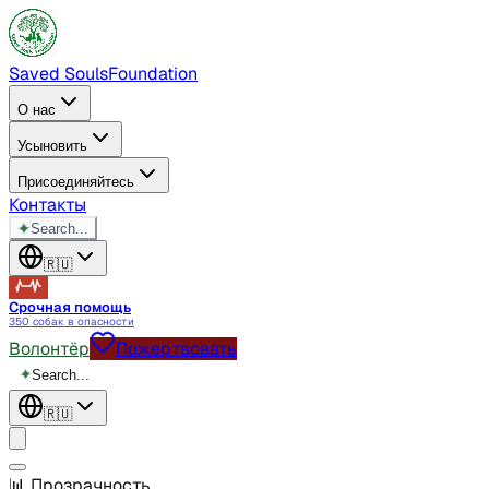
Saved Souls
Foundation
О нас
Усыновить
Присоединяйтесь
Контакты
✦
Search...
🇷🇺
Срочная помощь
350 собак в опасности
Волонтёр
Пожертвовать
✦
Search...
🇷🇺
📊
Прозрачность