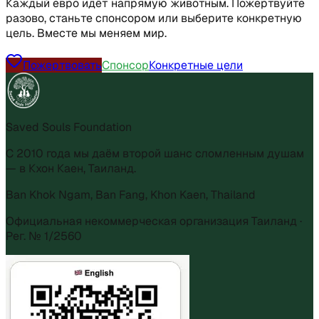
Каждый евро идёт напрямую животным. Пожертвуйте
разово, станьте спонсором или выберите конкретную
цель. Вместе мы меняем мир.
Пожертвовать
Спонсор
Конкретные цели
Saved Souls Foundation
С 2010 года мы даём второй шанс сломленным душам
— в Кхон Каен, Таиланд.
Ban Khok Ngam, Ban Fang, Khon Kaen, Thailand
Официальная некоммерческая организация Таиланд ·
Рег. № 1/2560