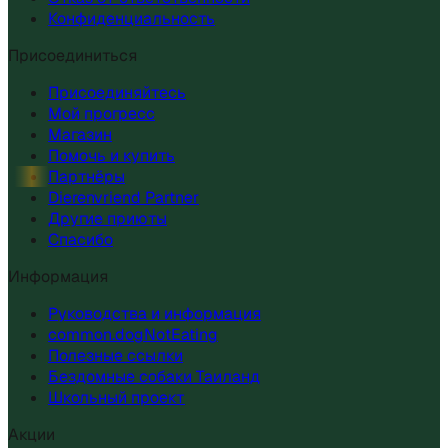
Конфиденциальность
Присоединиться
Присоединяйтесь
Мой прогресс
Магазин
Помочь и купить
Партнёры
Dierenvriend Partner
Другие приюты
Спасибо
Информация
Руководства и информация
common.dogNotEating
Полезные ссылки
Бездомные собаки Таиланд
Школьный проект
Акции