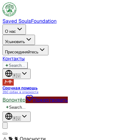
Saved Souls
Foundation
О нас
Усыновить
Присоединяйтесь
Контакты
✦
Search...
🇷🇺
Срочная помощь
350 собак в опасности
Волонтёр
Пожертвовать
✦
Search...
🇷🇺
⚠️ 🐕 🐈
Опасности