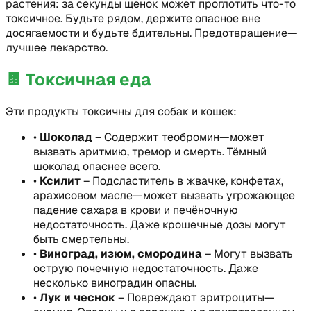
растения: за секунды щенок может проглотить что-то
токсичное. Будьте рядом, держите опасное вне
досягаемости и будьте бдительны. Предотвращение—
лучшее лекарство.
🍫
Токсичная еда
Эти продукты токсичны для собак и кошек:
•
Шоколад
–
Содержит теобромин—может
вызвать аритмию, тремор и смерть. Тёмный
шоколад опаснее всего.
•
Ксилит
–
Подсластитель в жвачке, конфетах,
арахисовом масле—может вызвать угрожающее
падение сахара в крови и печёночную
недостаточность. Даже крошечные дозы могут
быть смертельны.
•
Виноград, изюм, смородина
–
Могут вызвать
острую почечную недостаточность. Даже
несколько виноградин опасны.
•
Лук и чеснок
–
Повреждают эритроциты—