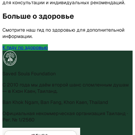
для консультации и индивидуальных рекомендаций.
Больше о здоровье
Смотрите наш гид по здоровью для дополнительной
информации.
К гиду по здоровью
Saved Souls Foundation
С 2010 года мы даём второй шанс сломленным душам
— в Кхон Каен, Таиланд.
Ban Khok Ngam, Ban Fang, Khon Kaen, Thailand
Официальная некоммерческая организация Таиланд ·
Рег. № 1/2560