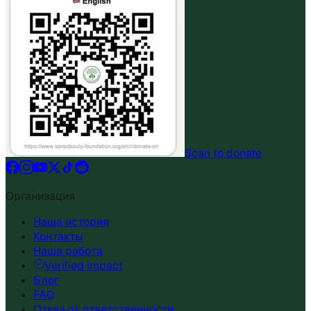
Scan to donate
Организация
Наша история
Контакты
Наша работа
Verified impact
Блог
FAQ
Отказ от ответственности