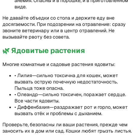
анемия. Опасны и в порошке, и в приготовленном
виде.
Не давайте объедки со стола и держите еду вне
досягаемости. При подозрении на отравление: сразу
звоните ветеринару или в центр отравлений. Не
вызывайте рвоту без совета.
🌿
Ядовитые растения
Многие комнатные и садовые растения ядовиты:
•
Лилия—сильно токсична для кошек, может
вызвать острую почечную недостаточность.
Пыльца тоже опасна.
•
Олеандр—сильно токсичен, поражает сердце.
Все части ядовиты.
•
Диффенбахия—раздражает рот и горло, может
вызвать отёк и проблемы с дыханием.
Проверьте, безопасны ли ваши растения, прежде чем
заносить их в дом или сад. Кошки любят грызть листья.