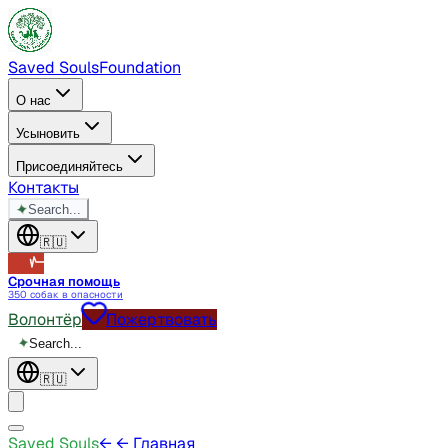
Saved Souls
Foundation
О нас
Усыновить
Присоединяйтесь
Контакты
✦
Search...
🇷🇺
Срочная помощь
350 собак в опасности
Волонтёр
Пожертвовать
✦
Search...
🇷🇺
Saved Souls
←
← Главная