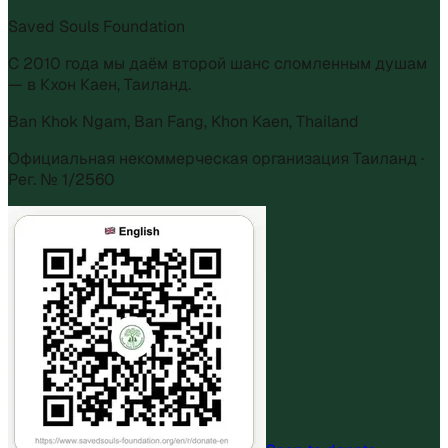
Saved Souls Foundation
С 2010 года мы даём второй шанс сломленным душам
— в Кхон Каен, Таиланд.
Ban Khok Ngam, Ban Fang, Khon Kaen, Thailand
Официальная некоммерческая организация Таиланд ·
Рег. № 1/2560