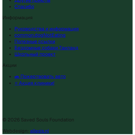
Другие приюты
Спасибо
Информация
Руководства и информация
common.dogNotEating
Полезные ссылки
Бездомные собаки Таиланд
Школьный проект
Акции
🚗 Пожертвовать авто
⭐ Акция клиники!
©
2026
Saved Souls Foundation
Webdesign:
allesis.nl