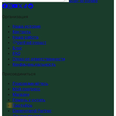
Scan to donate
Организация
Наша история
Контакты
Наша работа
Verified impact
Блог
FAQ
Отказ от ответственности
Конфиденциальность
Присоединиться
Присоединяйтесь
Мой прогресс
Магазин
Помочь и купить
Партнёры
Dierenvriend Partner