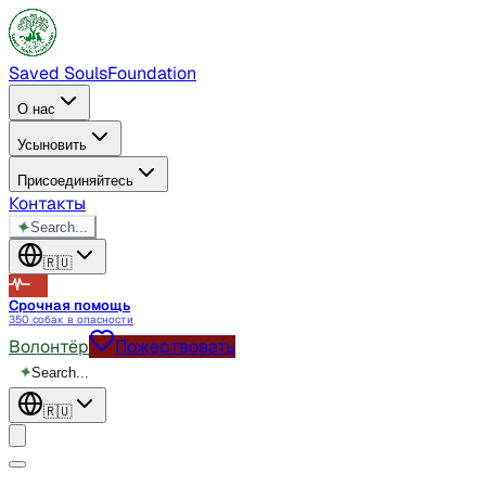
Saved Souls
Foundation
О нас
Усыновить
Присоединяйтесь
Контакты
✦
Search...
🇷🇺
Срочная помощь
350 собак в опасности
Волонтёр
Пожертвовать
✦
Search...
🇷🇺