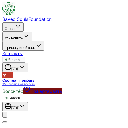
Saved Souls
Foundation
О нас
Усыновить
Присоединяйтесь
Контакты
✦
Search...
🇷🇺
Срочная помощь
350 собак в опасности
Волонтёр
Пожертвовать
✦
Search...
🇷🇺