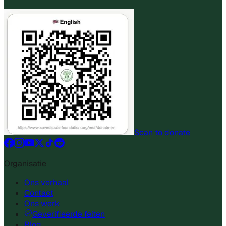
Scan to donate
Organisatie
Ons verhaal
Contact
Ons werk
Geverifieerde feiten
Blog