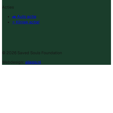
Acties
🚗 Auto actie
⭐ Kliniek actie!
©
2026
Saved Souls Foundation
Webdesign:
allesis.nl