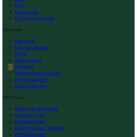
FAQ
Disclaimer
Privacyverklaring
Doe mee
Doe mee
Mijn voortgang
Shop
Help & Shop
Partners
Dierenvriend Partner
Andere asielen
Dank jullie wel
Informatie
Gidsen & informatie
Hond eet niet
Handige links
Zwerfhonden Thailand
Schoolproject