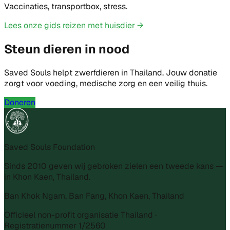
Vaccinaties, transportbox, stress.
Lees onze gids reizen met huisdier
→
Steun dieren in nood
Saved Souls helpt zwerfdieren in Thailand. Jouw donatie
zorgt voor voeding, medische zorg en een veilig thuis.
Doneren
Saved Souls Foundation
Sinds 2010 geven wij gebroken zielen een tweede kans —
in Khon Kaen, Thailand.
Ban Khok Ngam, Ban Fang, Khon Kaen, Thailand
Officieel non-profit organisatie Thailand ·
Registratienummer 1/2560