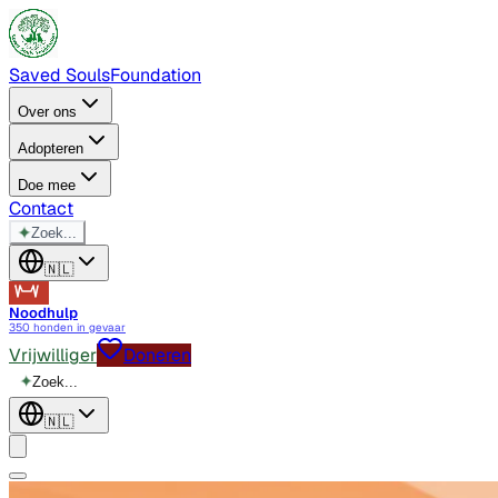
Saved Souls
Foundation
Over ons
Adopteren
Doe mee
Contact
✦
Zoek...
🇳🇱
Noodhulp
350 honden in gevaar
Vrijwilliger
Doneren
✦
Zoek...
🇳🇱