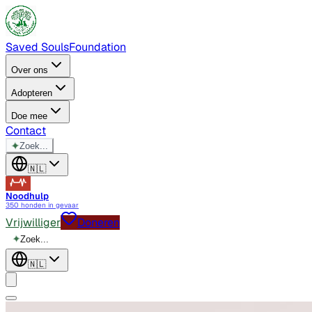
Saved Souls
Foundation
Over ons
Adopteren
Doe mee
Contact
✦
Zoek...
🇳🇱
Noodhulp
350 honden in gevaar
Vrijwilliger
Doneren
✦
Zoek...
🇳🇱