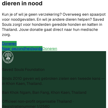
dieren in nood
Kun je of wil je geen verzekering? Overweeg een spaarpot
voor noodgevallen. En wil je andere dieren helpen? Saved
Souls zorgt voor honderden geredde honden en katten in
Thailand. Jouw donatie gaat direct naar hun medische
zorg.
Doneren
Naar gezondheidsgids
Doneren
Saved Souls Foundation
Sinds 2010 geven wij gebroken zielen een tweede kans —
in Khon Kaen, Thailand.
Ban Khok Ngam, Ban Fang, Khon Kaen, Thailand
Officieel non-profit organisatie Thailand ·
Registratienummer 1/2560