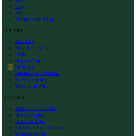
FAQ
Disclaimer
Privacyverklaring
Doe mee
Doe mee
Mijn voortgang
Shop
Help & Shop
Partners
Dierenvriend Partner
Andere asielen
Dank jullie wel
Informatie
Gidsen & informatie
Hond eet niet
Handige links
Zwerfhonden Thailand
Schoolproject