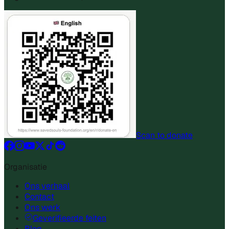
Scan to donate
Organisatie
Ons verhaal
Contact
Ons werk
Geverifieerde feiten
Blog