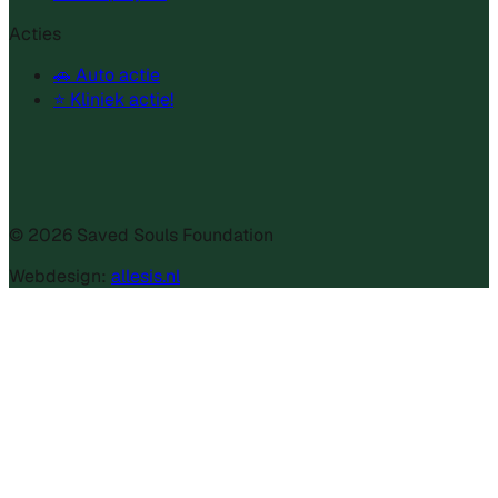
Acties
🚗 Auto actie
⭐ Kliniek actie!
©
2026
Saved Souls Foundation
Webdesign:
allesis.nl