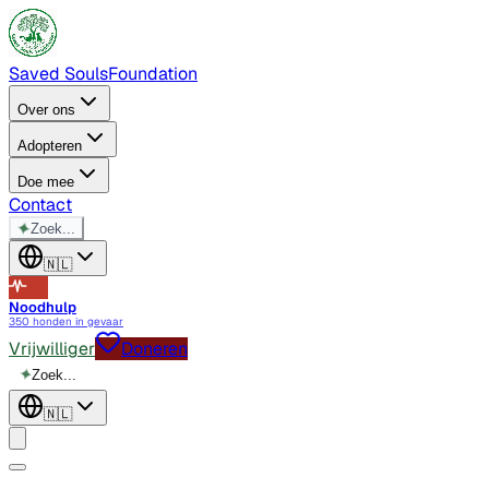
Saved Souls
Foundation
Over ons
Adopteren
Doe mee
Contact
✦
Zoek...
🇳🇱
Noodhulp
350 honden in gevaar
Vrijwilliger
Doneren
✦
Zoek...
🇳🇱