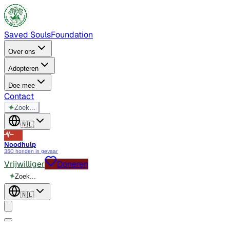
Saved Souls
Foundation
Over ons
Adopteren
Doe mee
Contact
✦
Zoek...
🇳🇱
Noodhulp
350 honden in gevaar
Vrijwilliger
Doneren
✦
Zoek...
🇳🇱