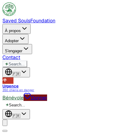
Saved Souls
Foundation
À propos
Adopter
S'engager
Contact
✦
Search...
🇫🇷
Urgence
350 chiens en danger
Bénévole
Donner
✦
Search...
🇫🇷