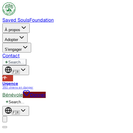
Saved Souls
Foundation
À propos
Adopter
S'engager
Contact
✦
Search...
🇫🇷
Urgence
350 chiens en danger
Bénévole
Donner
✦
Search...
🇫🇷