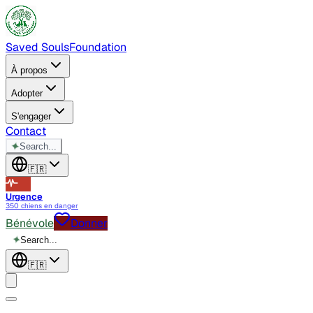
Saved Souls
Foundation
À propos
Adopter
S'engager
Contact
✦
Search...
🇫🇷
Urgence
350 chiens en danger
Bénévole
Donner
✦
Search...
🇫🇷