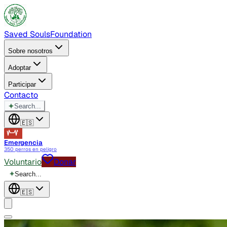
Saved Souls
Foundation
Sobre nosotros
Adoptar
Participar
Contacto
✦
Search...
🇪🇸
Emergencia
350 perros en peligro
Voluntario
Donar
✦
Search...
🇪🇸