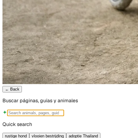
←
Back
Buscar páginas, guías y animales
✦
Quick search
rustige hond
vlooien bestrijding
adoptie Thailand