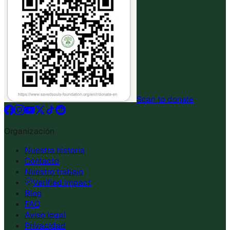
Scan to donate
Organización
Nuestra historia
Contacto
Nuestro trabajo
Verified impact
Blog
FAQ
Aviso legal
Privacidad