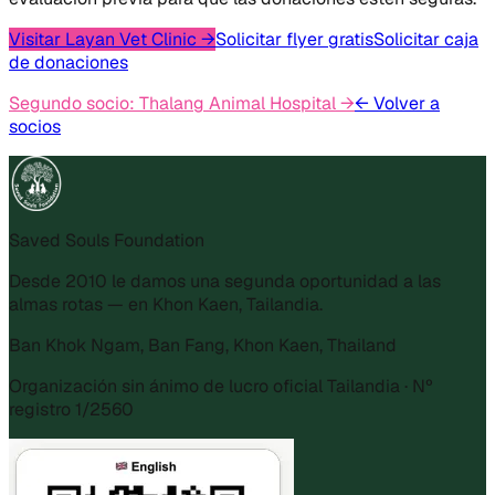
Visitar Layan Vet Clinic
→
Solicitar flyer gratis
Solicitar caja
de donaciones
Segundo socio: Thalang Animal Hospital
→
←
Volver a
socios
Saved Souls Foundation
Desde 2010 le damos una segunda oportunidad a las
almas rotas — en Khon Kaen, Tailandia.
Ban Khok Ngam, Ban Fang, Khon Kaen, Thailand
Organización sin ánimo de lucro oficial Tailandia · Nº
registro 1/2560