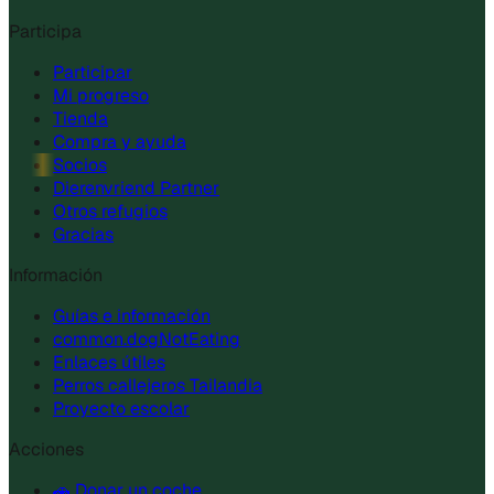
Participa
Participar
Mi progreso
Tienda
Compra y ayuda
Socios
Dierenvriend Partner
Otros refugios
Gracias
Información
Guías e información
common.dogNotEating
Enlaces útiles
Perros callejeros Tailandia
Proyecto escolar
Acciones
🚗 Donar un coche