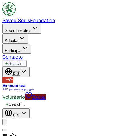
Saved Souls
Foundation
Sobre nosotros
Adoptar
Participar
Contacto
✦
Search...
🇪🇸
Emergencia
350 perros en peligro
Voluntario
Donar
✦
Search...
🇪🇸
❤️
🤝
🐾