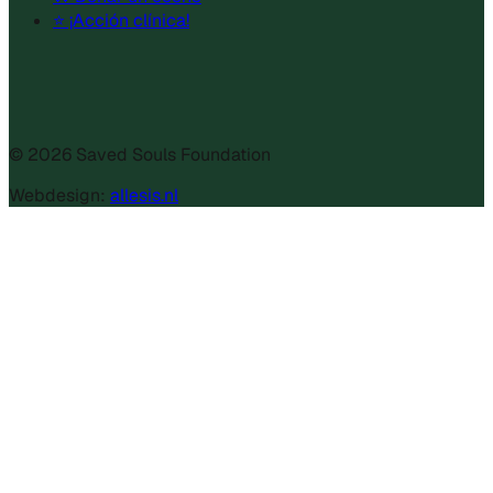
⭐ ¡Acción clínica!
©
2026
Saved Souls Foundation
Webdesign:
allesis.nl