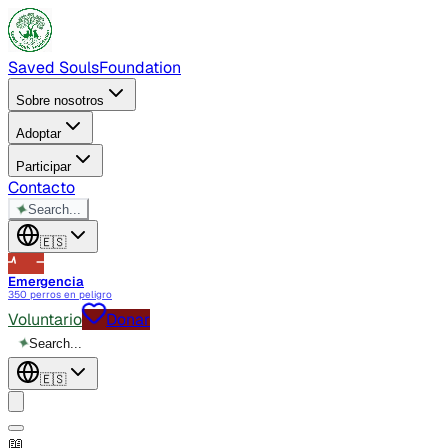
Saved Souls
Foundation
Sobre nosotros
Adoptar
Participar
Contacto
✦
Search...
🇪🇸
Emergencia
350 perros en peligro
Voluntario
Donar
✦
Search...
🇪🇸
📖