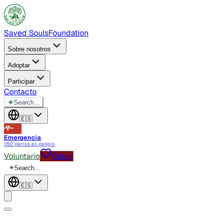
Saved Souls
Foundation
Sobre nosotros
Adoptar
Participar
Contacto
✦
Search...
🇪🇸
Emergencia
350 perros en peligro
Voluntario
Donar
✦
Search...
🇪🇸