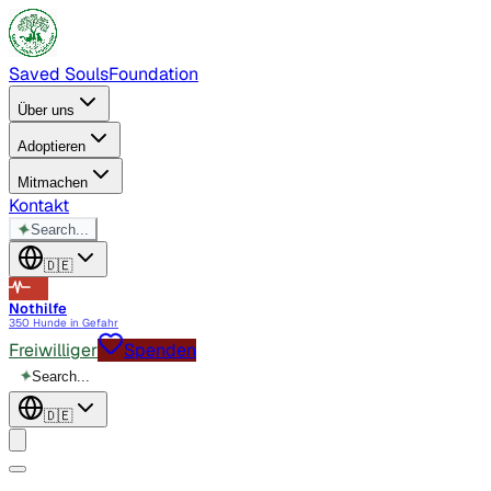
Saved Souls
Foundation
Über uns
Adoptieren
Mitmachen
Kontakt
✦
Search...
🇩🇪
Nothilfe
350 Hunde in Gefahr
Freiwilliger
Spenden
✦
Search...
🇩🇪