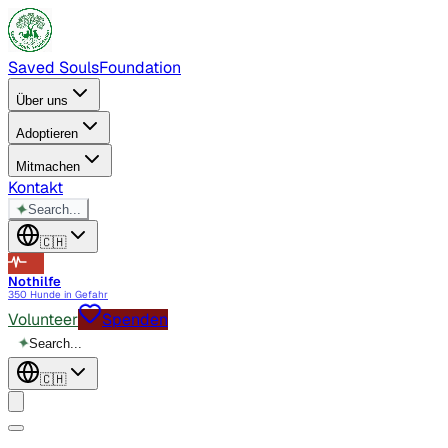
Saved Souls
Foundation
Über uns
Adoptieren
Mitmachen
Kontakt
✦
Search...
🇨🇭
Nothilfe
350 Hunde in Gefahr
Volunteer
Spenden
✦
Search...
🇨🇭