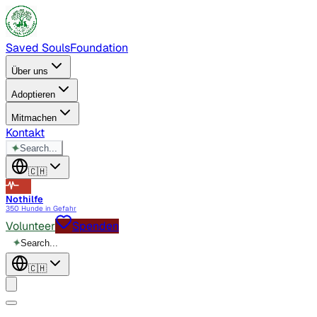
Saved Souls
Foundation
Über uns
Adoptieren
Mitmachen
Kontakt
✦
Search...
🇨🇭
Nothilfe
350 Hunde in Gefahr
Volunteer
Spenden
✦
Search...
🇨🇭